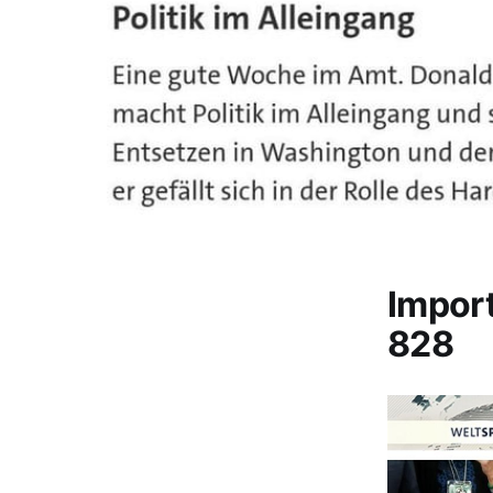
Impor
828