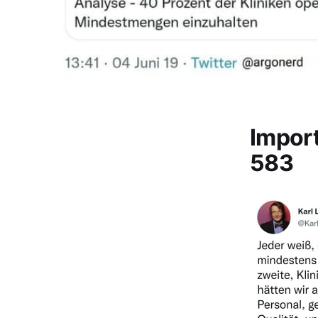
Impor
583