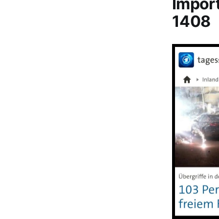
Impor
1408