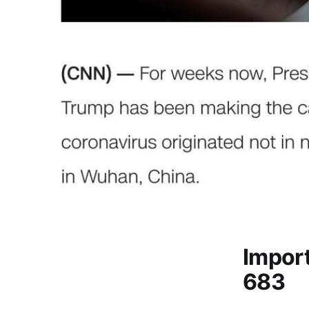
Impor
683