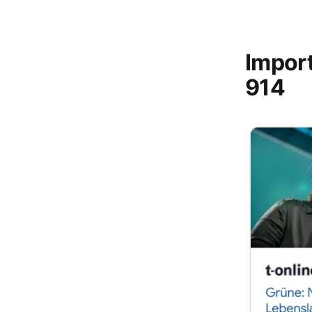
Impor
914