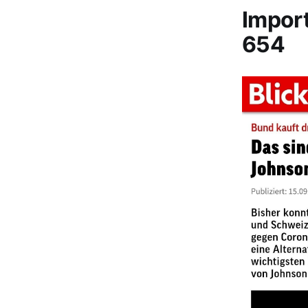
Impor
654