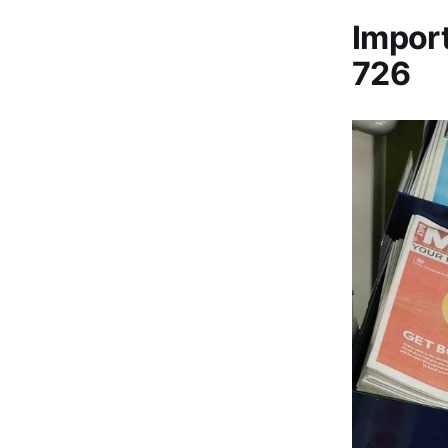
Impor
726