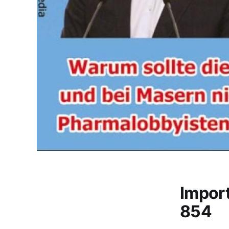
Impor
854