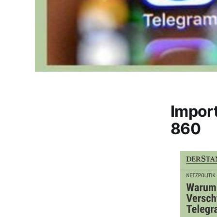
Impor
860