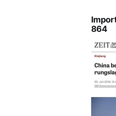
Impor
864