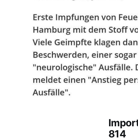
Impor
814