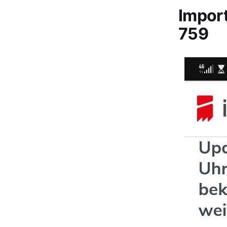
Impor
759