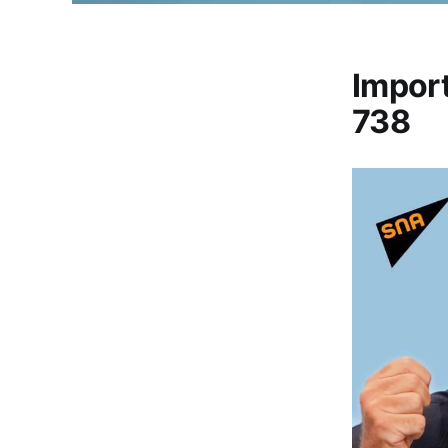
Impor
738