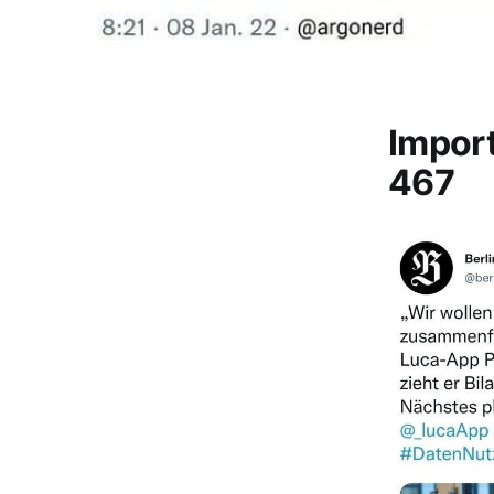
Impor
467