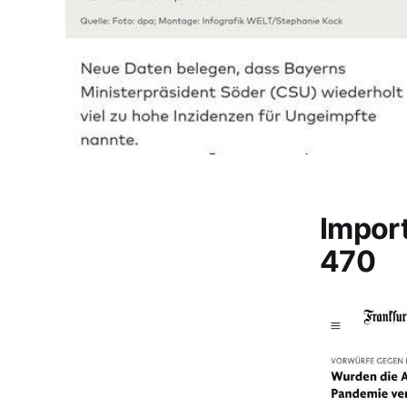
Impor
470