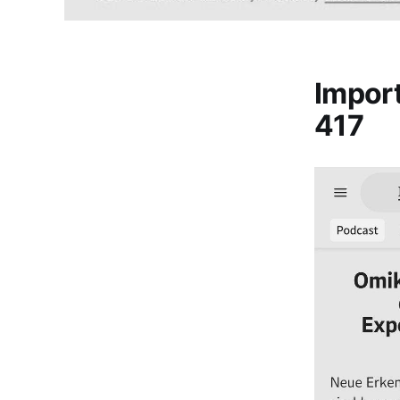
Impor
417