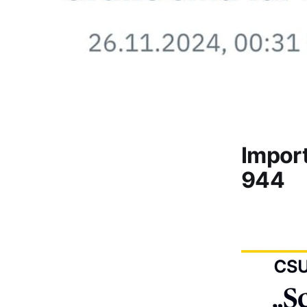
Impor
944