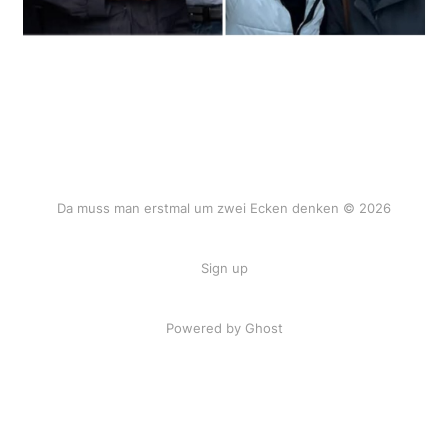
Da muss man erstmal um zwei Ecken denken © 2026
Sign up
Powered by Ghost