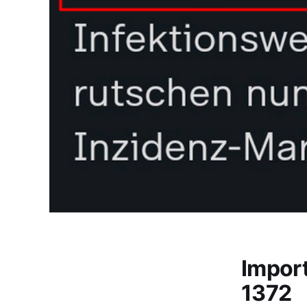
Impor
1372