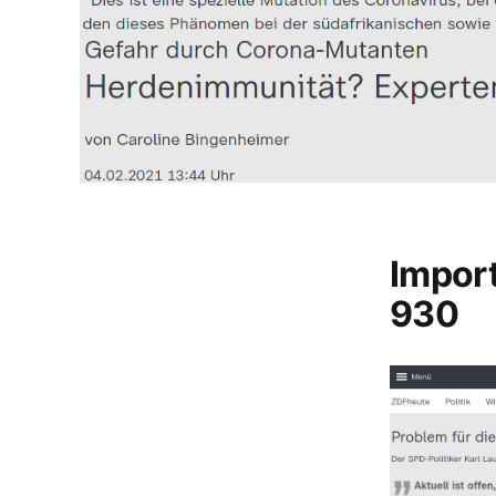
Impor
930