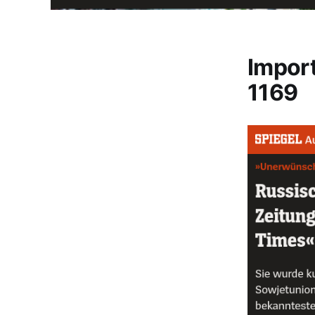
Impor
1169